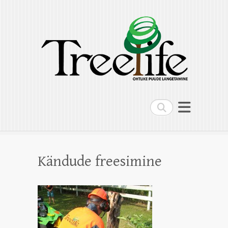
Treelife OÜ
Ohtlike puude langetamine, puude
hoolduslõikus, kändude freesimine,
multilift kallur
Search
Kändude freesimine