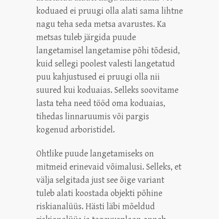
koduaed ei pruugi olla alati sama lihtne
nagu teha seda metsa avarustes. Ka
metsas tuleb järgida puude
langetamisel langetamise põhi tõdesid,
kuid sellegi poolest valesti langetatud
puu kahjustused ei pruugi olla nii
suured kui koduaias. Selleks soovitame
lasta teha need tööd oma koduaias,
tihedas linnaruumis või pargis
kogenud arboristidel.
Ohtlike puude langetamiseks on
mitmeid erinevaid võimalusi. Selleks, et
välja selgitada just see õige variant
tuleb alati koostada objekti põhine
riskianalüüs. Hästi läbi mõeldud