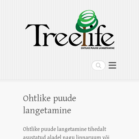
Treelife OÜ
Ohtlike puude langetamine, puude
hoolduslõikus, kändude freesimine,
multilift kallur
Search
Ohtlike puude
langetamine
Ohtlike puude langetamine tihedalt
asustatud aladel nagu linnaruum või