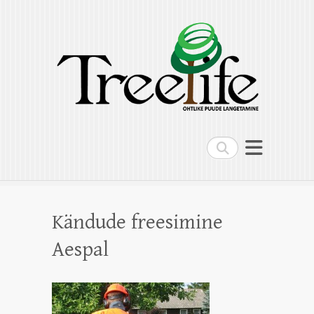
Treelife OÜ
Ohtlike puude langetamine, puude
hoolduslõikus, kändude freesimine,
multilift kallur
Search
Kändude freesimine
Aespal