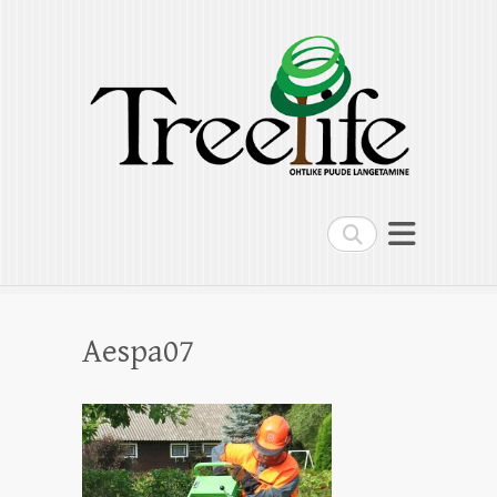
Treelife OÜ
Ohtlike puude langetamine, puude
hoolduslõikus, kändude freesimine,
multilift kallur
Search
Aespa07