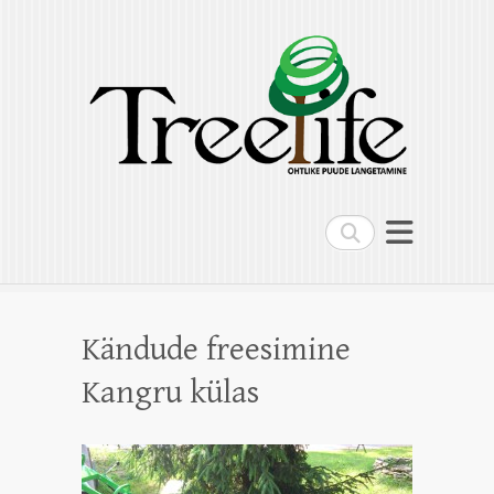
Treelife OÜ
Ohtlike puude langetamine, puude
hoolduslõikus, kändude freesimine,
multilift kallur
Search
Kändude freesimine
Kangru külas