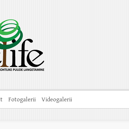
duslõikus, kändude freesimine, multilift kallur
t
Fotogalerii
Videogalerii