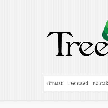
Treelife OÜ
Ohtlike puude langetamine, puude hool
Firmast
Teenused
Kontak